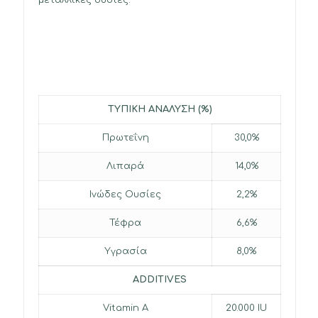
μεταλλικές ουσίες.
ΤΥΠΙΚΗ ΑΝΑΛΥΣΗ (%)
Πρωτεΐνη
30,0%
Λιπαρά
14,0%
Ινώδες Ουσίες
2,2%
Τέφρα
6,6%
Υγρασία
8,0%
ADDITIVES
Vitamin Α
20.000 IU