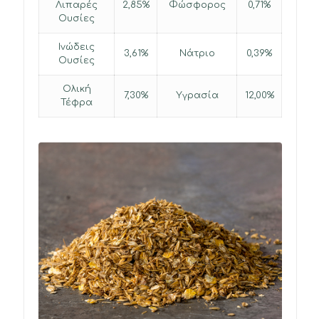
Λιπαρές
2,85%
Φώσφορος
0,71%
Ουσίες
Ινώδεις
3,61%
Νάτριο
0,39%
Ουσίες
Ολική
7,30%
Υγρασία
12,00%
Τέφρα