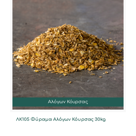
Αλόγων Κόυρσας
ΛΚ105 Φύραμα Αλόγων Κόυρσας 30kg