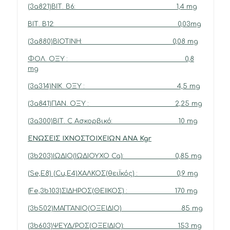
(3a821)ΒΙΤ. Β6: 1,4 mg
ΒΙΤ. Β12: 0,03mg
(3a880)BIOTINH: 0,08 mg
ΦΟΛ. ΟΞΥ : 0,8
mg
(3a314)ΝΙΚ. ΟΞΥ : 4,5 mg
(3a841)ΠΑΝ. ΟΞΥ : 2,25 mg
(3a300)ΒΙΤ. C Ασκορβικό: 10 mg
ΕΝΩΣΕΙΣ ΙΧΝΟΣΤΟΙΧΕΙΩΝ ΑΝΑ Kgr
(3b203)ΙΩΔΙΟ(ΙΩΔΙΟΥΧΟ Ca): 0,85 mg
(Se,E8) (Cu,E4)ΧΑΛΚΟΣ(θειΪκός) : 0,9 mg
(Fe,3b103)ΣΙΔΗΡΟΣ(ΘΕΙΙΚΟΣ) : 170 mg
(3b502)ΜΑΓΓΑΝΙΟ(ΟΞΕΙΔΙΟ) 85 mg
(3b603)ΨΕΥΔ/ΡΟΣ(ΟΞΕΙΔΙΟ): 153 mg