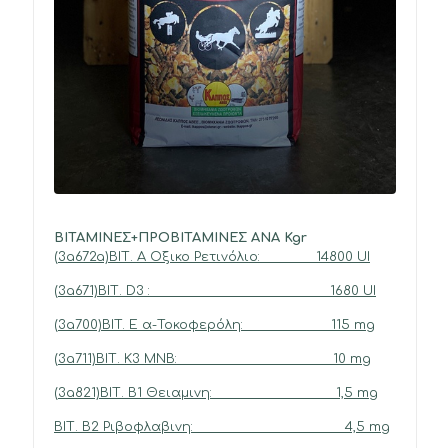
ΒΙΤΑΜΙΝΕΣ+ΠΡΟΒΙΤΑΜΙΝΕΣ ΑΝΑ Kgr
(3a672a)ΒΙΤ. Α Οξικο Ρετινόλιο: 14800 UI
(3a671)ΒΙΤ. D3 : 1680 UI
(3a700)BIT. Ε α-Τοκοφερόλη: 115 mg
(3a711)ΒΙΤ. Κ3 ΜΝΒ: 10 mg
(3a821)ΒΙΤ. Β1 Θειαμινη: 1,5 mg
ΒΙΤ. Β2 Ριβοφλαβινη: 4,5 mg