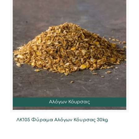
Αλόγων Κόυρσας
ΛΚ105 Φύραμα Αλόγων Κόυρσας 30kg