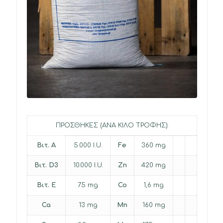
ΠΡΟΣΘΗΚΕΣ (ΑΝΑ ΚΙΛΟ ΤΡΟΦΗΣ):
Βιτ. A
5.000 I.U.
Fe
360 mg
Βιτ. D3
10.000 I.U.
Zn
420 mg
Βιτ. E
75 mg
Co
1,6 mg
Ca
13 mg
Mn
160 mg