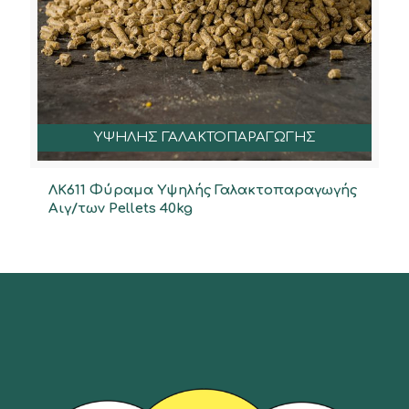
ΥΨΗΛΗΣ ΓΑΛΑΚΤΟΠΑΡΑΓΩΓΗΣ
ΛΚ611 Φύραμα Υψηλής Γαλακτοπαραγωγής
Αιγ/των Pellets 40kg