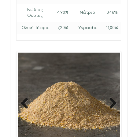
Ινώδεις
4,90%
Νάτριο
0,48%
Ουσίες
Ολική Τέφρα
7,20%
Υγρασία
11,00%
Previous
Next