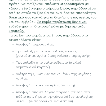
πρέπει να σιτίζονται απόλυτα
ισορροπημένα
με
κάποιο εξειδικευμένο
φύραμα ξηράς περιόδου
μέσα
από το οποίο το ζώο θα παίρνει όλα τα απαραίτητα
θρεπτικά συστατικά για τη διατήρηση της υγείας του
και του εμβρύου.
Σε καμία περίπτωση δεν είναι
ενδεδειγμένη η διατροφή μόνο με δημητριακός
καρπούς.
Τα οφέλη του φυράματος ξηράς περιόδους στα
αιγοπρόβατα είναι:
Αποφυγή παχυσαρκίας
Προφύλαξη από μεταβολικές νόσους
(γονιμότητα, υγεία, ύψος γαλακτοπαραγωγής).
Προφύλαξη από γαλακτοξαιμία (πολλοί
δημητριακοί καρποί).
Διάτρηση ζυμωτικών φαινομένων της μεγάλης
κοιλίας.
Αποφυγή υπερκετοναιμίας (κέτωση).
Αποφυγή από επιλόχειο πάρεση (πτώση στα
πόδια πριν ή μετά την γέννα, λάθος αναλογίας
μεταξύ φωσφόρου και ασβεστίου).